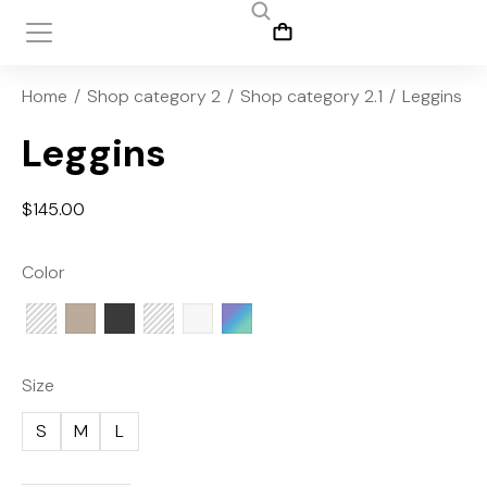
You are here:
Home
Shop category 2
Shop category 2.1
Leggins
Leggins
$
145.00
Color
Size
S
M
L